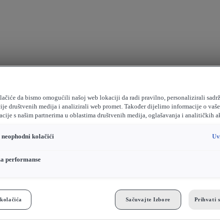
ačiće da bismo omogućili našoj web lokaciji da radi pravilno, personalizirali sadrž
ije društvenih medija i analizirali web promet. Također dijelimo informacije o vaš
cije s našim partnerima u oblastima društvenih medija, oglašavanja i analitičkih a
o neophodni kolačići
Uv
za performanse
kolačića
Sačuvajte Izbore
Prihvati 