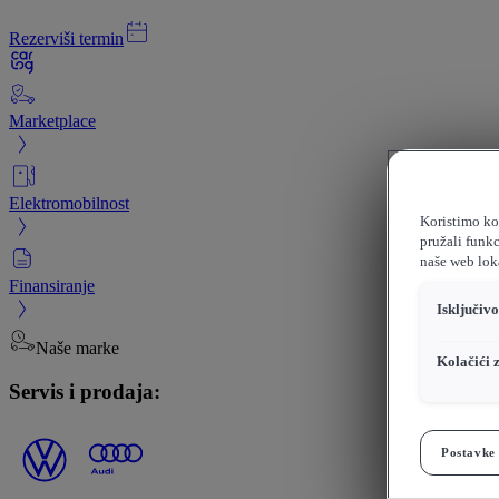
Rezerviši termin
Marketplace
Elektromobilnost
Koristimo kol
pružali funkc
naše web loka
Finansiranje
Isključiv
Naše marke
Kolačići 
Servis i prodaja:
Postavke 