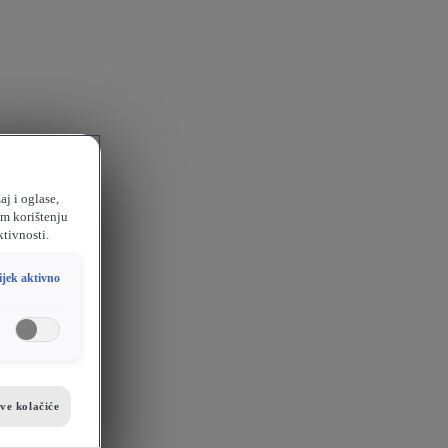
aj i oglase,
em korištenju
ktivnosti.
ijek aktivno
sve kolačiće