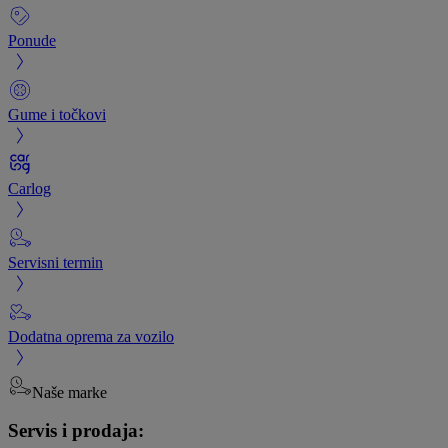
Ponude
Gume i točkovi
Carlog
Servisni termin
Dodatna oprema za vozilo
Naše marke
Servis i prodaja: