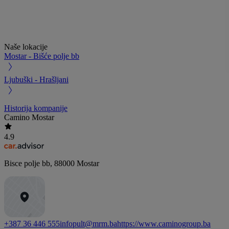
Naše lokacije
Mostar - Bišće polje bb
Ljubuški - Hrašljani
Historija kompanije
Camino Mostar
4.9
Bisce polje bb
,
88000
Mostar
+387 36 446 555
infopult@mrm.ba
https://www.caminogroup.ba