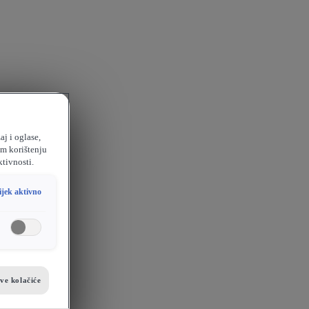
aj i oglase,
em korištenju
ktivnosti.
ijek aktivno
sve kolačiće