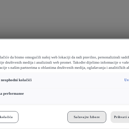
ačiće da bismo omogućili našoj web lokaciji da radi pravilno, personalizirali sadrž
ije društvenih medija i analizirali web promet. Također dijelimo informacije o vaš
cije s našim partnerima u oblastima društvenih medija, oglašavanja i analitičkih a
o neophodni kolačići
Uv
za performanse
kolačića
Sačuvajte Izbore
Prihvati 