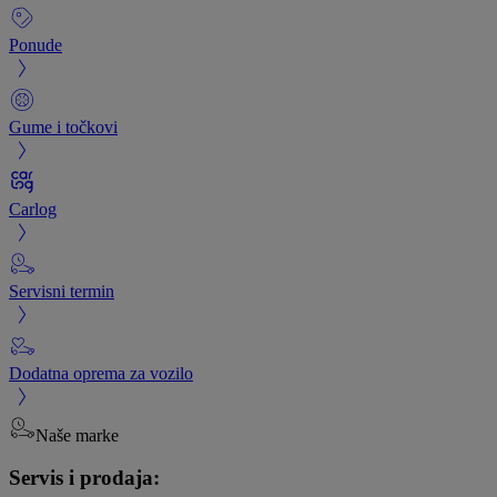
Ponude
Gume i točkovi
Carlog
Servisni termin
Dodatna oprema za vozilo
Naše marke
Servis i prodaja: