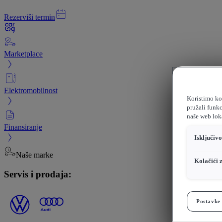
Rezerviši termin
Marketplace
Elektromobilnost
Koristimo kol
pružali funkc
naše web loka
Finansiranje
Isključiv
Naše marke
Kolačići 
Servis i prodaja:
Postavke 