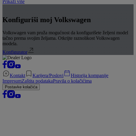
Prikaži više
Konfiguriši moj Volkswagen
Volkswagen vam pruža mogućnost da konfigurišete željeni model
tačno prema svojim željama. Otkrijte raznolikost Volkswagen
modela.
Konfigurator
Kontakt
Karijera/Poslovi
Historija kompanije
Impresum
Zaštita podataka
Pravila o kolačićima
Postavke kolačića