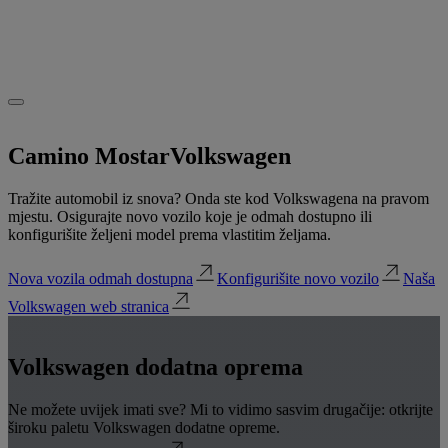
Camino Mostar
Volkswagen
Tražite automobil iz snova? Onda ste kod Volkswagena na pravom
mjestu. Osigurajte novo vozilo koje je odmah dostupno ili
konfigurišite željeni model prema vlastitim željama.
Nova vozila odmah dostupna
Konfigurišite novo vozilo
Naša
Volkswagen web stranica
Volkswagen dodatna oprema
Ne možete uvijek imati sve? Mi to vidimo sasvim drugačije: otkrijte
široku paletu Volkswagen dodatne opreme.