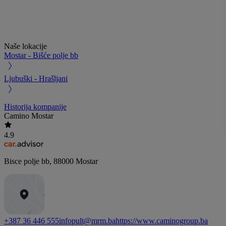
Naše lokacije
Mostar - Bišće polje bb
Ljubuški - Hrašljani
Historija kompanije
Camino Mostar
4.9
Bisce polje bb
,
88000
Mostar
+387 36 446 555
infopult@mrm.ba
https://www.caminogroup.ba