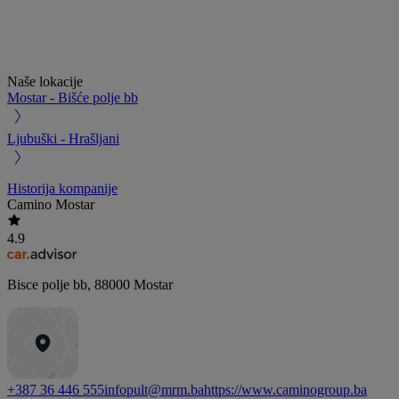
Naše lokacije
Mostar - Bišće polje bb
Ljubuški - Hrašljani
Historija kompanije
Camino Mostar
4.9
Bisce polje bb
,
88000
Mostar
+387 36 446 555
infopult@mrm.ba
https://www.caminogroup.ba