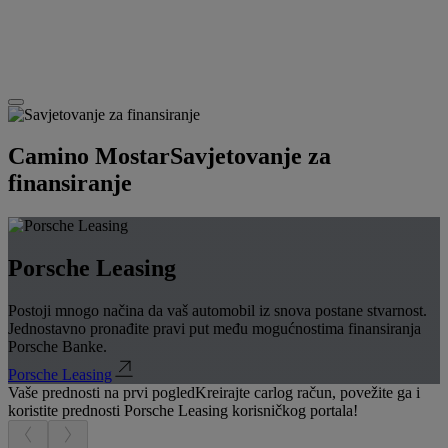
Camino Mostar
Savjetovanje za
finansiranje
Porsche Leasing
Postoji mnogo načina da vaš automobil iz snova postane stvarnost.
Jednostavno pronađite pravi put među mogućnostima finansiranja
Porsche Banke.
Porsche Leasing
Vaše prednosti na prvi pogled
Kreirajte carlog račun, povežite ga i
koristite prednosti Porsche Leasing korisničkog portala!