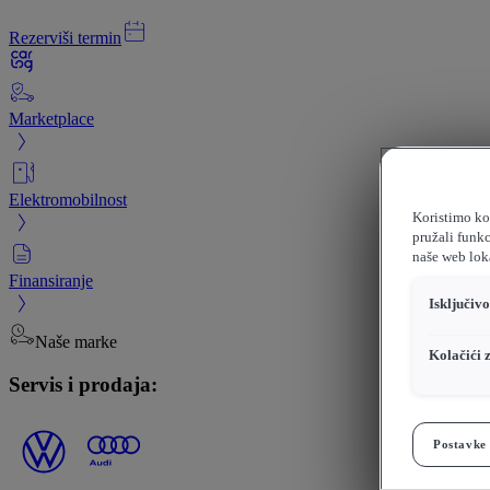
Rezerviši termin
Marketplace
Elektromobilnost
Koristimo kol
pružali funkc
naše web loka
Finansiranje
Isključiv
Naše marke
Kolačići 
Servis i prodaja:
Postavke 