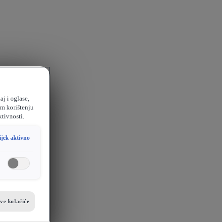
aj i oglase,
em korištenju
ktivnosti.
ijek aktivno
sve kolačiće