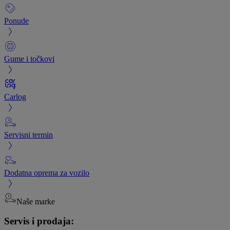
Ponude
Gume i točkovi
Carlog
Servisni termin
Dodatna oprema za vozilo
Naše marke
Servis i prodaja: