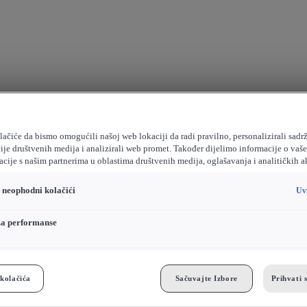
ačiće da bismo omogućili našoj web lokaciji da radi pravilno, personalizirali sadrž
ije društvenih medija i analizirali web promet. Također dijelimo informacije o vaš
cije s našim partnerima u oblastima društvenih medija, oglašavanja i analitičkih a
o neophodni kolačići
Uv
za performanse
kolačića
Sačuvajte Izbore
Prihvati 