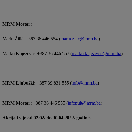
MRM Mostar:
Marin Žilić: +387 36 446 554 (
marin.zilic@mrm.ba
)
Marko Knježević: +387 36 446 557 (
marko.knjezevic@mrm.ba
)
MRM Ljubuški:
+387 39 831 555 (
info@mrm.ba
)
MRM Mostar:
+387 36 446 555 (
infopult@mrm.ba
)
Akcija traje od 02.02. do 30.04
.2022. godine.