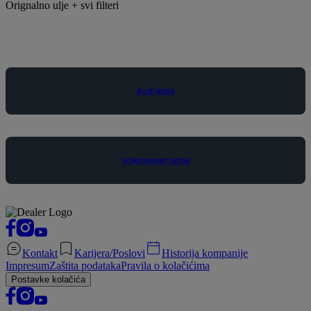
Orignalno ulje + svi filteri
Audi letak
Volkswagen letak
Kontakt
Karijera/Poslovi
Historija kompanije
Impresum
Zaštita podataka
Pravila o kolačićima
Postavke kolačića