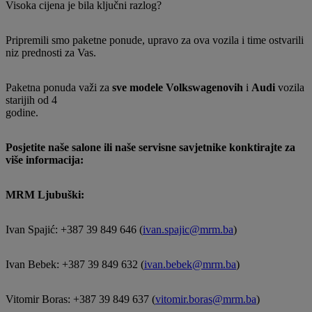
Visoka cijena je bila ključni razlog?
Pripremili smo paketne ponude, upravo za ova vozila i time ostvarili
niz prednosti za Vas.
Paketna ponuda važi za
sve modele
Volkswagenovih
i
Audi
vozila
starijih od 4
godine.
Posjetite naše salone ili naše servisne savjetnike konktirajte za
više informacija:
MRM Ljubuški:
Ivan Spajić: +387 39 849 646 (
ivan.spajic@mrm.ba
)
Ivan Bebek: +387 39 849 632 (
ivan.bebek@mrm.ba
)
Vitomir Boras: +387 39 849 637 (
vitomir.boras@mrm.ba
)