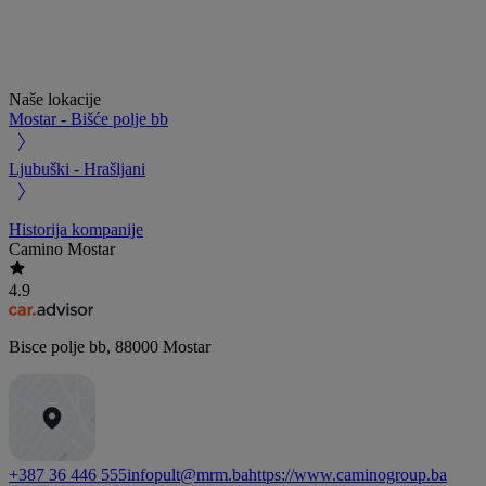
Naše lokacije
Mostar - Bišće polje bb
Ljubuški - Hrašljani
Historija kompanije
Camino Mostar
4.9
Bisce polje bb
,
88000
Mostar
+387 36 446 555
infopult@mrm.ba
https://www.caminogroup.ba