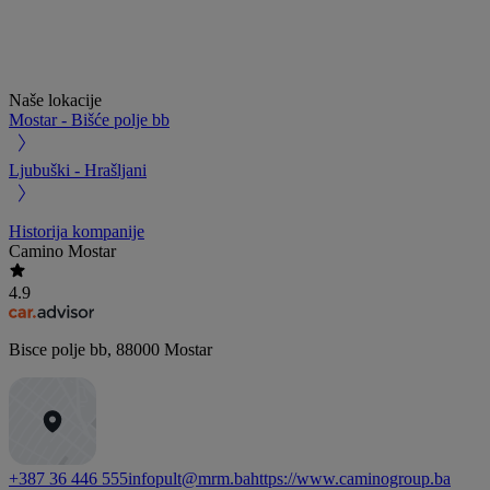
Naše lokacije
Mostar - Bišće polje bb
Ljubuški - Hrašljani
Historija kompanije
Camino Mostar
4.9
Bisce polje bb
,
88000
Mostar
+387 36 446 555
infopult@mrm.ba
https://www.caminogroup.ba