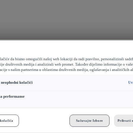
ačiće da bismo omogućili našoj web lokaciji da radi pravilno, personalizirali sadrž
ije društvenih medija i analizirali web promet. Također dijelimo informacije o vaš
cije s našim partnerima u oblastima društvenih medija, oglašavanja i analitičkih a
o neophodni kolačići
Uv
za performanse
kolačića
Sačuvajte Izbore
Prihvati 