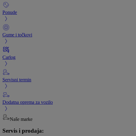
Ponude
Gume i točkovi
Carlog
Servisni termin
Dodatna oprema za vozilo
Naše marke
Servis i prodaja: