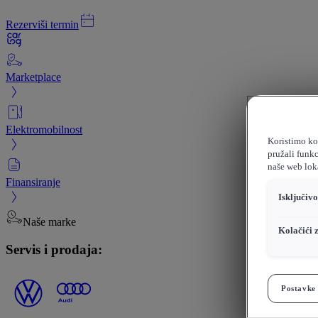
Rezerviši termin
Marketplace
Elektromobilnost
Koristimo kol
pružali funkc
naše web loka
Finansiranje
Isključiv
Naše marke
Kolačići 
Servis i prodaja:
Postavke 