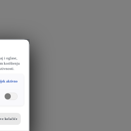
aj i oglase,
em korištenju
ktivnosti.
ijek aktivno
sve kolačiće