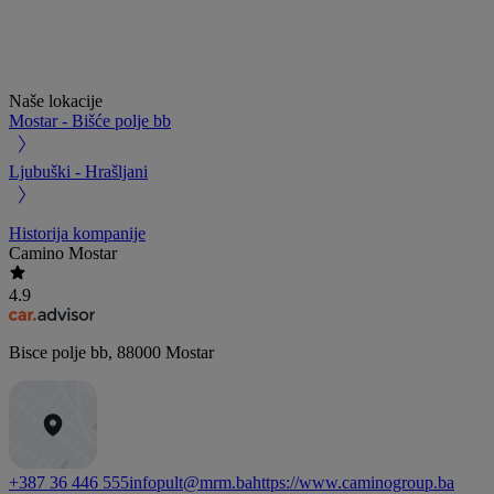
Naše lokacije
Mostar - Bišće polje bb
Ljubuški - Hrašljani
Historija kompanije
Camino Mostar
4.9
Bisce polje bb
,
88000
Mostar
+387 36 446 555
infopult@mrm.ba
https://www.caminogroup.ba