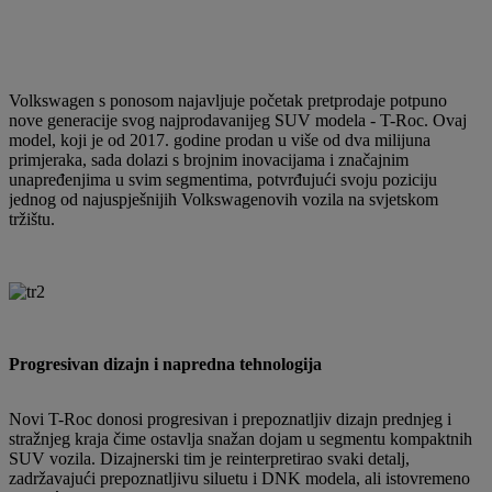
Volkswagen s ponosom najavljuje početak pretprodaje potpuno
nove generacije svog najprodavanijeg SUV modela - T-Roc. Ovaj
model, koji je od 2017. godine prodan u više od dva milijuna
primjeraka, sada dolazi s brojnim inovacijama i značajnim
unapređenjima u svim segmentima, potvrđujući svoju poziciju
jednog od najuspješnijih Volkswagenovih vozila na svjetskom
tržištu.
Progresivan dizajn i napredna tehnologija
Novi T-Roc donosi progresivan i prepoznatljiv dizajn prednjeg i
stražnjeg kraja čime ostavlja snažan dojam u segmentu kompaktnih
SUV vozila. Dizajnerski tim je reinterpretirao svaki detalj,
zadržavajući prepoznatljivu siluetu i DNK modela, ali istovremeno