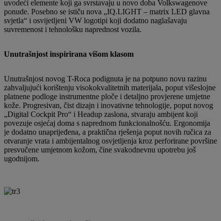
uvodeći elemente koji ga svrstavaju u novo doba Volkswagenove
ponude. Posebno se ističu nova „IQ.LIGHT – matrix LED glavna
svjetla“ i osvijetljeni VW logotipi koji dodatno naglašavaju
suvremenost i tehnološku naprednost vozila.
Unutrašnjost inspirirana višom klasom
Unutrašnjost novog T-Roca podignuta je na potpuno novu razinu
zahvaljujući korištenju visokokvalitetnih materijala, poput višeslojne
platnene podloge instrumentne ploče i detaljno provjerene umjetne
kože. Progresivan, čist dizajn i inovativne tehnologije, poput novog
„Digital Cockpit Pro“ i Headup zaslona, stvaraju ambijent koji
povezuje osjećaj doma s naprednom funkcionalnošću. Ergonomija
je dodatno unaprijeđena, a praktična rješenja poput novih ručica za
otvaranje vrata i ambijentalnog osvjetljenja kroz perforirane površine
presvučene umjetnom kožom, čine svakodnevnu upotrebu još
ugodnijom.