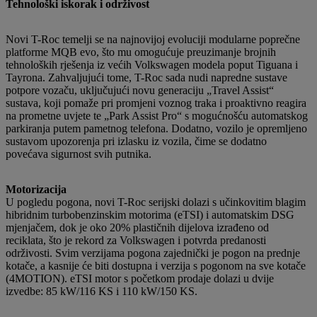
Tehnološki iskorak i održivost
Novi T-Roc temelji se na najnovijoj evoluciji modularne poprečne
platforme MQB evo, što mu omogućuje preuzimanje brojnih
tehnoloških rješenja iz većih Volkswagen modela poput Tiguana i
Tayrona. Zahvaljujući tome, T-Roc sada nudi napredne sustave
potpore vozaču, uključujući novu generaciju „Travel Assist“
sustava, koji pomaže pri promjeni voznog traka i proaktivno reagira
na prometne uvjete te „Park Assist Pro“ s mogućnošću automatskog
parkiranja putem pametnog telefona. Dodatno, vozilo je opremljeno
sustavom upozorenja pri izlasku iz vozila, čime se dodatno
povećava sigurnost svih putnika.
Motorizacija
U pogledu pogona, novi T-Roc serijski dolazi s učinkovitim blagim
hibridnim turbobenzinskim motorima (eTSI) i automatskim DSG
mjenjačem, dok je oko 20% plastičnih dijelova izrađeno od
reciklata, što je rekord za Volkswagen i potvrda predanosti
održivosti. Svim verzijama pogona zajednički je pogon na prednje
kotače, a kasnije će biti dostupna i verzija s pogonom na sve kotače
(4MOTION). eTSI motor s početkom prodaje dolazi u dvije
izvedbe: 85 kW/116 KS i 110 kW/150 KS.