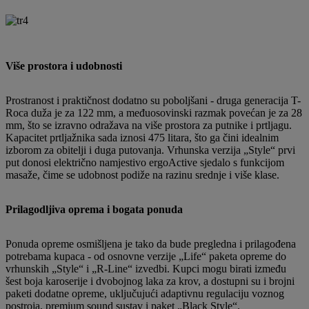
Više prostora i udobnosti
Prostranost i praktičnost dodatno su poboljšani - druga generacija T-
Roca duža je za 122 mm, a međuosovinski razmak povećan je za 28
mm, što se izravno odražava na više prostora za putnike i prtljagu.
Kapacitet prtljažnika sada iznosi 475 litara, što ga čini idealnim
izborom za obitelji i duga putovanja. Vrhunska verzija „Style“ prvi
put donosi električno namjestivo ergoActive sjedalo s funkcijom
masaže, čime se udobnost podiže na razinu srednje i više klase.
Prilagodljiva oprema i bogata ponuda
Ponuda opreme osmišljena je tako da bude pregledna i prilagođena
potrebama kupaca - od osnovne verzije „Life“ paketa opreme do
vrhunskih „Style“ i „R-Line“ izvedbi. Kupci mogu birati između
šest boja karoserije i dvobojnog laka za krov, a dostupni su i brojni
paketi dodatne opreme, uključujući adaptivnu regulaciju voznog
postroja, premium sound sustav i paket „Black Style“.