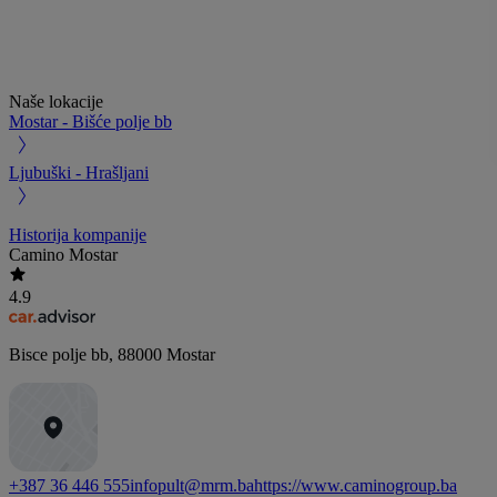
Naše lokacije
Mostar - Bišće polje bb
Ljubuški - Hrašljani
Historija kompanije
Camino Mostar
4.9
Bisce polje bb
,
88000
Mostar
+387 36 446 555
infopult@mrm.ba
https://www.caminogroup.ba