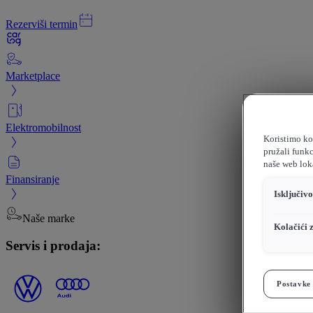
Rezerviši termin
Marketplace
Elektromobilnost
Koristimo kol
pružali funkc
naše web loka
Finansiranje
Isključiv
Naše marke
Kolačići 
Servis i prodaja:
Postavke 