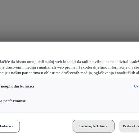
ačiće da bismo omogućili našoj web lokaciji da radi pravilno, personalizirali sadrž
ije društvenih medija i analizirali web promet. Također dijelimo informacije o vaš
cije s našim partnerima u oblastima društvenih medija, oglašavanja i analitičkih a
o neophodni kolačići
Uv
za performanse
kolačića
Sačuvajte Izbore
Prihvati 