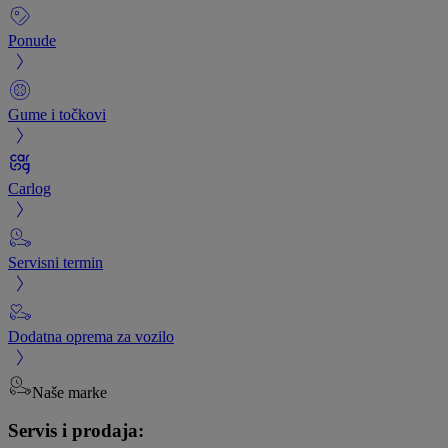
Ponude
Gume i točkovi
Carlog
Servisni termin
Dodatna oprema za vozilo
Naše marke
Servis i prodaja: