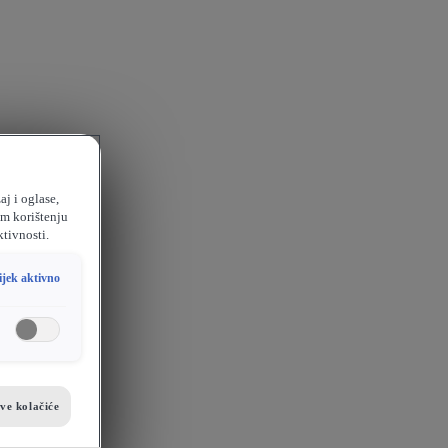
aj i oglase,
em korištenju
ktivnosti.
ijek aktivno
sve kolačiće