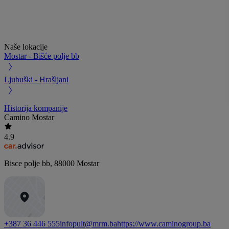
Naše lokacije
Mostar - Bišće polje bb
Ljubuški - Hrašljani
Historija kompanije
Camino Mostar
4.9
Bisce polje bb
,
88000
Mostar
+387 36 446 555
infopult@mrm.ba
https://www.caminogroup.ba