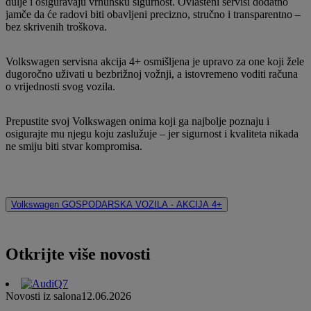
dulje i osiguravaju vrhunsku sigurnost. Ovlašteni servisi dodatno
jamče da će radovi biti obavljeni precizno, stručno i transparentno –
bez skrivenih troškova.
Volkswagen servisna akcija 4+ osmišljena je upravo za one koji žele
dugoročno uživati u bezbrižnoj vožnji, a istovremeno voditi računa
o vrijednosti svog vozila.
Prepustite svoj Volkswagen onima koji ga najbolje poznaju i
osigurajte mu njegu koju zaslužuje – jer sigurnost i kvaliteta nikada
ne smiju biti stvar kompromisa.
Volkswagen GOSPODARSKA VOZILA - AKCIJA 4+
Otkrijte više novosti
Novosti iz salona
12.06.2026