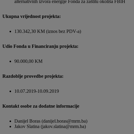
alternativnih izvora energije Fonda za zaštitu okoliša FBIH
Ukupna vrijednost projekta:
130.342,30 KM (iznos bez PDV-a)
Udio Fonda u Financiranju projekta:
90.000,00 KM
Razdoblje provedbe projekta:
10.07.2019-10.09.2019
Kontakt osobe za dodatne informacije
Danijel Boras (danijel.boras@mrm.ba)
Jakov Slatina (jakov.slatina@mrm.ba)