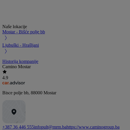
Naše lokacije
Mostar - Bišće polje bb
Ljubuški - Hrašljani
Historija kompanije
Camino Mostar
4.9
Bisce polje bb
,
88000
Mostar
+387 36 446 555
infopult@mrm.ba
https://www.caminogroup.ba