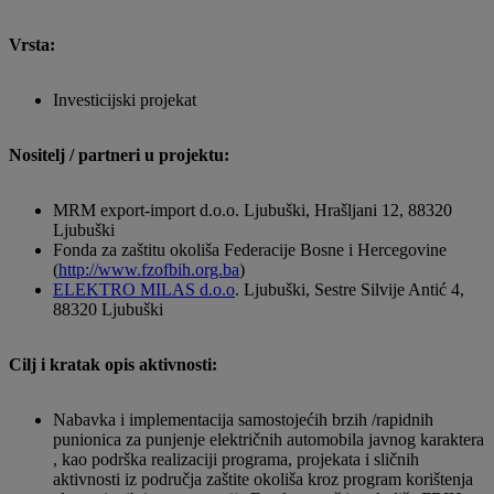
Vrsta:
Investicijski projekat
Nositelj / partneri u projektu:
MRM export-import d.o.o. Ljubuški, Hrašljani 12, 88320
Ljubuški
Fonda za zaštitu okoliša Federacije Bosne i Hercegovine
(
http://www.fzofbih.org.ba
)
ELEKTRO MILAS d.o.o
. Ljubuški, Sestre Silvije Antić 4,
88320 Ljubuški
Cilj i kratak opis aktivnosti:
Nabavka i implementacija samostojećih brzih /rapidnih
punionica za punjenje električnih automobila javnog karaktera
, kao podrška realizaciji programa, projekata i sličnih
aktivnosti iz područja zaštite okoliša kroz program korištenja