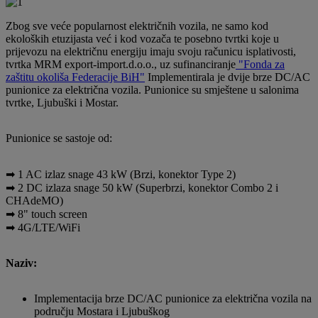
Zbog sve veće popularnost električnih vozila, ne samo kod
ekoloških etuzijasta već i kod vozača te posebno tvrtki koje u
prijevozu na električnu energiju imaju svoju računicu isplativosti,
tvrtka MRM export-import.d.o.o., uz sufinanciranje
"Fonda za
zaštitu okoliša Federacije BiH"
Implementirala je dvije brze DC/AC
punionice za električna vozila. Punionice su smještene u salonima
tvrtke, Ljubuški i Mostar.
Punionice se sastoje od:
➡ 1 AC izlaz snage 43 kW (Brzi, konektor Type 2)
➡ 2 DC izlaza snage 50 kW (Superbrzi, konektor Combo 2 i
CHAdeMO)
➡ 8" touch screen
➡ 4G/LTE/WiFi
Naziv:
Implementacija brze DC/AC punionice za električna vozila na
području Mostara i Ljubuškog