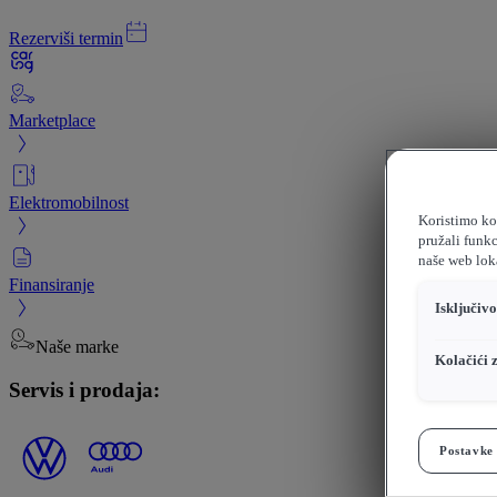
Rezerviši termin
Marketplace
Elektromobilnost
Koristimo kol
pružali funkc
naše web loka
Finansiranje
Isključiv
Naše marke
Kolačići 
Servis i prodaja:
Postavke 