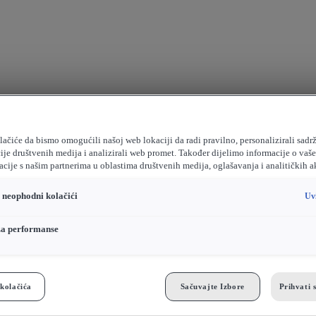
ačiće da bismo omogućili našoj web lokaciji da radi pravilno, personalizirali sadrž
ije društvenih medija i analizirali web promet. Također dijelimo informacije o vaš
cije s našim partnerima u oblastima društvenih medija, oglašavanja i analitičkih a
o neophodni kolačići
Uv
za performanse
kolačića
Sačuvajte Izbore
Prihvati 