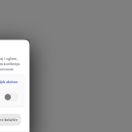
aj i oglase,
em korištenju
ktivnosti.
ijek aktivno
sve kolačiće