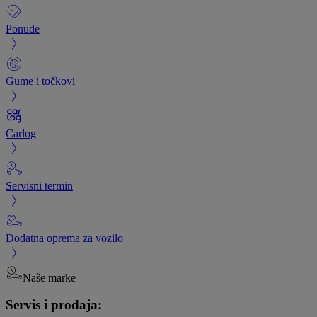
Ponude
Gume i točkovi
Carlog
Servisni termin
Dodatna oprema za vozilo
Naše marke
Servis i prodaja: