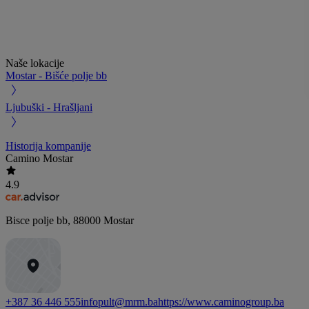
Naše lokacije
Mostar - Bišće polje bb
Ljubuški - Hrašljani
Historija kompanije
Camino Mostar
4.9
Bisce polje bb
,
88000
Mostar
+387 36 446 555
infopult@mrm.ba
https://www.caminogroup.ba