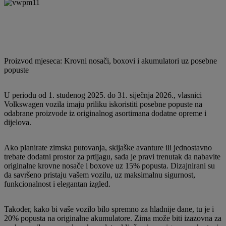
Proizvod mjeseca: Krovni nosači, boxovi i akumulatori uz posebne
popuste
U periodu od 1. studenog 2025. do 31. siječnja 2026., vlasnici
Volkswagen vozila imaju priliku iskoristiti posebne popuste na
odabrane proizvode iz originalnog asortimana dodatne opreme i
dijelova.
Ako planirate zimska putovanja, skijaške avanture ili jednostavno
trebate dodatni prostor za prtljagu, sada je pravi trenutak da nabavite
originalne krovne nosače i boxove uz 15% popusta. Dizajnirani su
da savršeno pristaju vašem vozilu, uz maksimalnu sigurnost,
funkcionalnost i elegantan izgled.
Također, kako bi vaše vozilo bilo spremno za hladnije dane, tu je i
20% popusta na originalne akumulatore. Zima može biti izazovna za