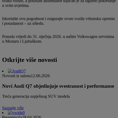
svako vozilo, a pouzdan akumulator ključan je za sigurno pokretanje
u svim uvjetima.
Iskoristite ovu pogodnost i osigurajte svom vozilu vrhunsku opremu
i pouzdanost – uz uštedu.
Ponuda vrijedi do 31. siječnja 2026. u našim Volkswagen servisima
u Mostaru i Ljubuškom.
Otkrijte više novosti
Novosti iz salona
12.06.2026
Novi Audi Q7 objedinjuje svestranost i performanse
Treća generacija uspješnog SUV modela
Saznajte više
Prezentacija
28.04.2026