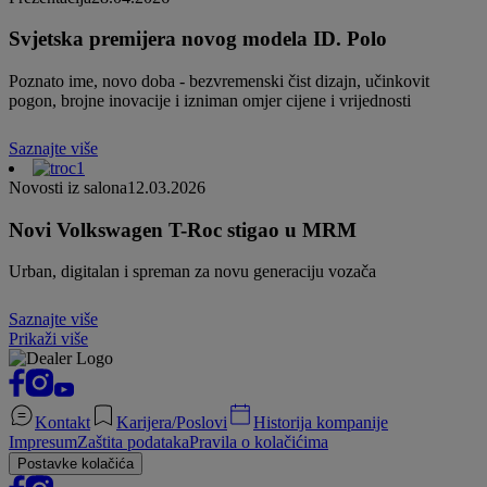
Svjetska premijera novog modela ID. Polo
Poznato ime, novo doba - bezvremenski čist dizajn, učinkovit
pogon, brojne inovacije i izniman omjer cijene i vrijednosti
Saznajte više
Novosti iz salona
12.03.2026
Novi Volkswagen T-Roc stigao u MRM
Urban, digitalan i spreman za novu generaciju vozača
Saznajte više
Prikaži više
Kontakt
Karijera/Poslovi
Historija kompanije
Impresum
Zaštita podataka
Pravila o kolačićima
Postavke kolačića