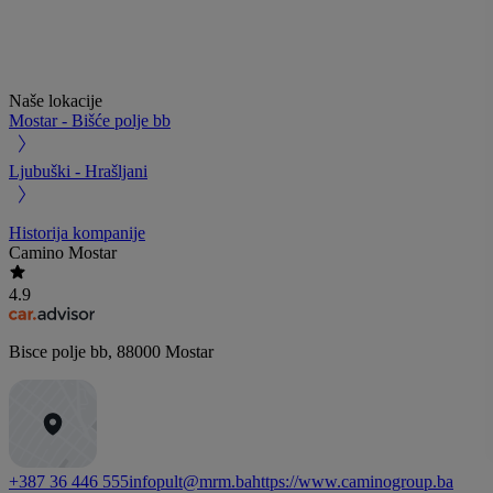
Naše lokacije
Mostar - Bišće polje bb
Ljubuški - Hrašljani
Historija kompanije
Camino Mostar
4.9
Bisce polje bb
,
88000
Mostar
+387 36 446 555
infopult@mrm.ba
https://www.caminogroup.ba