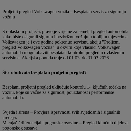
Proljetni pregled Volkswagen vozila – Besplatan servis za sigurniju
vožnju
S dolaskom proljeća, pravo je vrijeme za temeljit pregled automobila
kako biste osigurali sigurnu i bezbrižnu vožnju u toplijim mjesecima.
Volkswagen je i ove godine pokrenuo servisnu akciju "Proljetni
pregled Volkswagen vozila", u okviru koje vlasnici Volkswagen
automobila mogu obaviti besplatan kontrolni pregled u ovlaštenim
servisima. Akcijska ponuda traje od 01.03. do 31.03.2026.
Što obuhvata besplatan proljetni pregled?
Besplatni proljetni pregled uključuje kontrolu 14 ključnih točaka na
vozilu, koje su važne za sigurnost, pouzdanost i performanse
automobila:
Svjetla i sirena – Provjera ispravnosti svih svjetlosnih i signalnih
uređaja.
Mjenjač / diferencijal i pogonske osovine – Pregled ključnih dijelova
pogonskog sustava