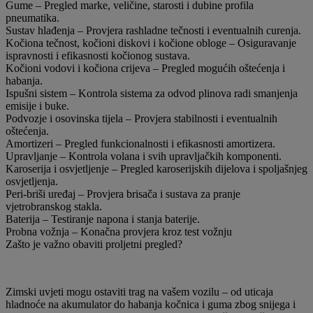
Gume – Pregled marke, veličine, starosti i dubine profila
pneumatika.
Sustav hlađenja – Provjera rashladne tečnosti i eventualnih curenja.
Kočiona tečnost, kočioni diskovi i kočione obloge – Osiguravanje
ispravnosti i efikasnosti kočionog sustava.
Kočioni vodovi i kočiona crijeva – Pregled mogućih oštećenja i
habanja.
Ispušni sistem – Kontrola sistema za odvod plinova radi smanjenja
emisije i buke.
Podvozje i osovinska tijela – Provjera stabilnosti i eventualnih
oštećenja.
Amortizeri – Pregled funkcionalnosti i efikasnosti amortizera.
Upravljanje – Kontrola volana i svih upravljačkih komponenti.
Karoserija i osvjetljenje – Pregled karoserijskih dijelova i spoljašnjeg
osvjetljenja.
Peri-briši uređaj – Provjera brisača i sustava za pranje
vjetrobranskog stakla.
Baterija – Testiranje napona i stanja baterije.
Probna vožnja – Konačna provjera kroz test vožnju
Zašto je važno obaviti proljetni pregled?
Zimski uvjeti mogu ostaviti trag na vašem vozilu – od uticaja
hladnoće na akumulator do habanja kočnica i guma zbog snijega i