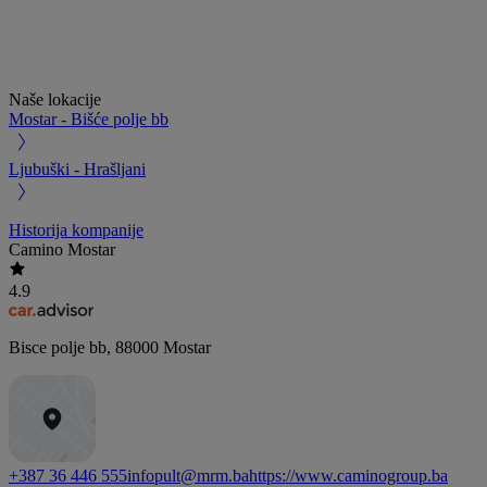
Naše lokacije
Mostar - Bišće polje bb
Ljubuški - Hrašljani
Historija kompanije
Camino Mostar
4.9
Bisce polje bb
,
88000
Mostar
+387 36 446 555
infopult@mrm.ba
https://www.caminogroup.ba