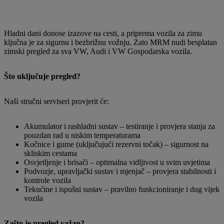
Hladni dani donose izazove na cesti, a priprema vozila za zimu
ključna je za sigurnu i bezbrižnu vožnju. Zato MRM nudi besplatan
zimski pregled za sva VW, Audi i VW Gospodarska vozila.
Što uključuje pregled?
Naši stručni serviseri provjerit će:
Akumulator i rashladni sustav – testiranje i provjera stanja za
pouzdan rad u niskim temperaturama
Kočnice i gume (uključujući rezervni točak) – sigurnost na
skliskim cestama
Osvjetljenje i brisači – optimalna vidljivost u svim uvjetima
Podvozje, upravljački sustav i mjenjač – provjera stabilnosti i
kontrole vozila
Tekućine i ispušni sustav – pravilno funkcioniranje i dug vijek
vozila
Zašto je pregled važan?